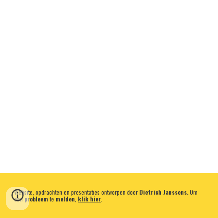
Website, opdrachten en presentaties ontworpen door
Dietrich Janssens.
Om
een
probleem
te
melden
,
klik hier
.