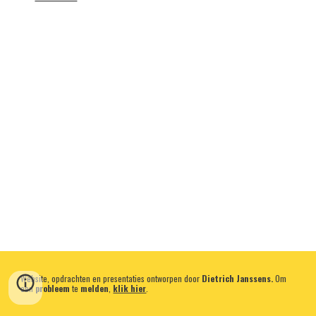
Website, opdrachten en presentaties ontworpen door
Dietrich Janssens.
Om
een
probleem
te
melden
,
klik hier
.